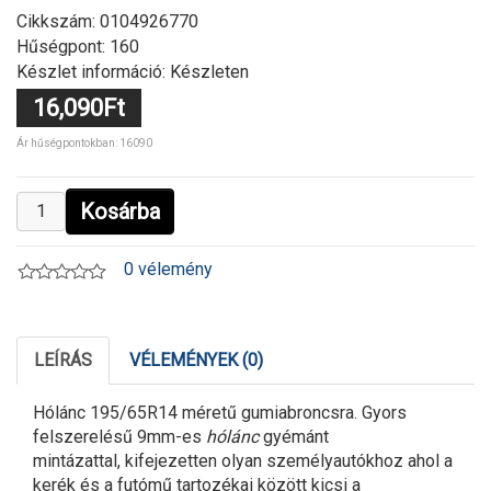
Cikkszám:
0104926770
Hűségpont: 160
Készlet információ: Készleten
16,090Ft
Ár hűségpontokban: 16090
Kosárba
0 vélemény
LEÍRÁS
VÉLEMÉNYEK (0)
Hólánc 195/65R14 méretű gumiabroncsra. Gyors
felszerelésű 9mm-es
hólánc
gyémánt
mintázattal, kifejezetten olyan személyautókhoz ahol a
kerék és a futómű tartozékai között kicsi a