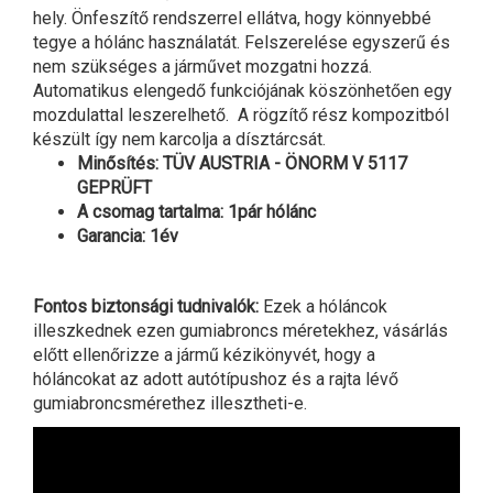
hely. Önfeszítő rendszerrel ellátva, hogy könnyebbé
tegye a hólánc használatát. Felszerelése egyszerű és
nem szükséges a járművet mozgatni hozzá.
Automatikus elengedő funkciójának köszönhetően egy
mozdulattal leszerelhető. A rögzítő rész kompozitból
készült így nem karcolja a dísztárcsát.
Minősítés: TÜV AUSTRIA - ÖNORM V 5117
GEPRÜFT
A csomag tartalma: 1pár hólánc
Garancia: 1év
Fontos biztonsági tudnivalók:
Ezek a hóláncok
illeszkednek ezen gumiabroncs méretekhez, vásárlás
előtt ellenőrizze a jármű kézikönyvét, hogy a
hóláncokat az adott autótípushoz és a rajta lévő
gumiabroncsmérethez illesztheti-e.