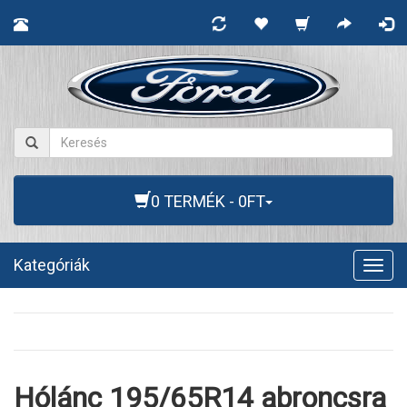
0 TERMÉK - 0FT
Kategóriák
Togg
navig
Hólánc 195/65R14 abroncsra