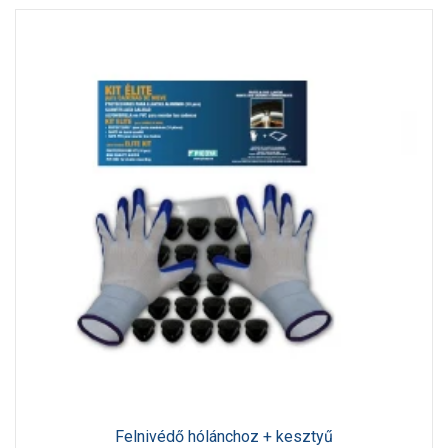
Felnivédő hólánchoz + kesztyű