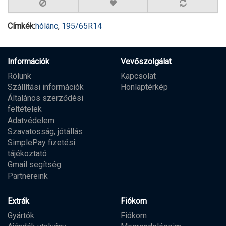
Címkék:
hólánc
,
195/65R14
Információk
Vevőszolgálat
Rólunk
Kapcsolat
Szállítási információk
Honlaptérkép
Általános szerződési
feltételek
Adatvédelem
Szavatosság, jótállás
SimplePay fizetési
tájékoztató
Gmail segítség
Partnereink
Extrák
Fiókom
Gyártók
Fiókom