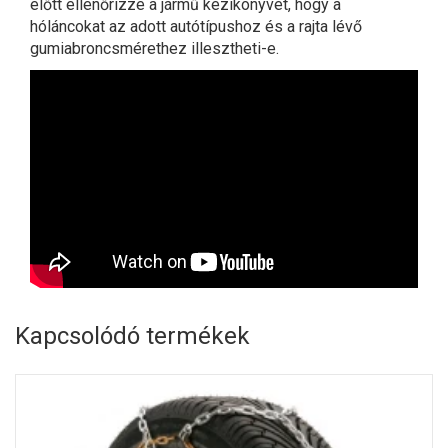
előtt ellenőrizze a jármű kézikönyvét, hogy a
hóláncokat az adott autótípushoz és a rajta lévő
gumiabroncsmérethez illesztheti-e.
Kapcsolódó termékek