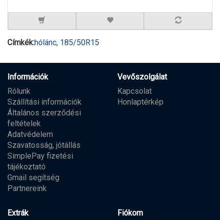
Címkék:
hólánc
,
185/50R15
Információk
Vevőszolgálat
Rólunk
Kapcsolat
Szállítási információk
Honlaptérkép
Általános szerződési
feltételek
Adatvédelem
Szavatosság, jótállás
SimplePay fizetési
tájékoztató
Gmail segítség
Partnereink
Extrák
Fiókom