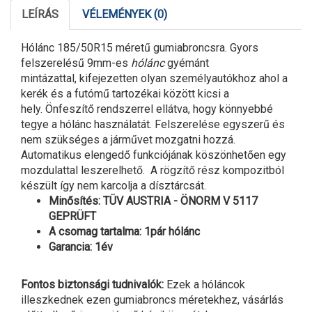
LEÍRÁS
VÉLEMÉNYEK (0)
Hólánc 185/50R15 méretű gumiabroncsra. Gyors
felszerelésű 9mm-es
hólánc
gyémánt
mintázattal, kifejezetten olyan személyautókhoz ahol a
kerék és a futómű tartozékai között kicsi a
hely. Önfeszítő rendszerrel ellátva, hogy könnyebbé
tegye a hólánc használatát. Felszerelése egyszerű és
nem szükséges a járművet mozgatni hozzá.
Automatikus elengedő funkciójának köszönhetően egy
mozdulattal leszerelhető. A rögzítő rész kompozitból
készült így nem karcolja a dísztárcsát.
Minősítés: TÜV AUSTRIA - ÖNORM V 5117
GEPRÜFT
A csomag tartalma: 1pár hólánc
Garancia: 1év
Fontos biztonsági tudnivalók:
Ezek a hóláncok
illeszkednek ezen gumiabroncs méretekhez, vásárlás