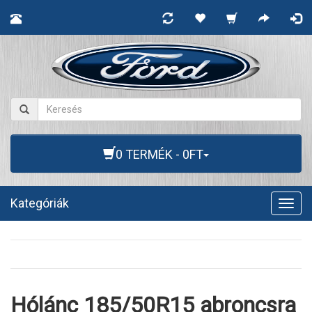
0 TERMÉK - 0FT
Kategóriák
Togg
navig
Hólánc 185/50R15 abroncsra