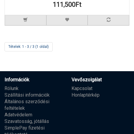
111,500Ft
Tételek: 1 - 3 / 3 (1 oldal)
Információk
Vevőszolgálat
Rólunk
Kapcsolat
Szállítási információk
Honlaptérkép
Általános szerződési
feltételek
Adatvédelem
Szavatosság, jótállás
SimplePay fizetési