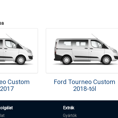
sa
neo Custom
Ford Tourneo Custom
-2017
2018-tól
olgálat
Extrák
lat
Gyártók