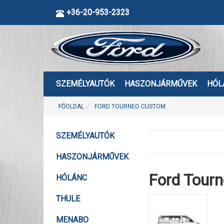
+36-20-953-2323
SZEMÉLYAUTÓK
HASZONJÁRMŰVEK
HÓL
FŐOLDAL
FORD TOURNEO CUSTOM
SZEMÉLYAUTÓK
HASZONJÁRMŰVEK
Ford Tour
HÓLÁNC
THULE
MENABO