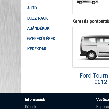
AUTÓ
BUZZ RACK
Keresés pontosítá
AJÁNDÉKOK
GYEREKÜLÉSEK
KERÉKPÁR
Ford Tour
2012
Információk
Vevősz
Rólunk
Kapcso