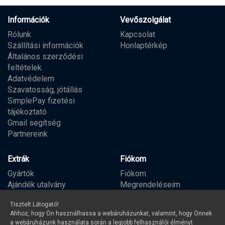
Információk
Vevőszolgálat
Rólunk
Kapcsolat
Szállítási információk
Honlaptérkép
Általános szerződési
feltételek
Adatvédelem
Szavatosság, jótállás
SimplePay fizetési
tájékoztató
Gmail segítség
Partnereink
Extrák
Fiókom
Gyártók
Fiókom
Ajándék utalvány
Megrendeléseim
Partner program
Kívánságlista
Tisztelt Látogató!
Hírlevél
Ahhoz, hogy Ön használhassa a webáruházunkat, valamint, hogy Önnek
a webáruházunk használata során a legjobb felhasználói élményt