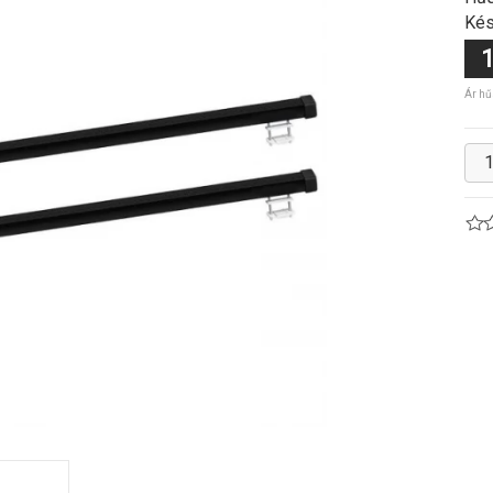
Kés
1
Ár hű