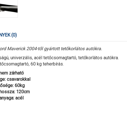
YEK (0)
rd Maverick 2004-től gyártott tetőkorlátos autókra.
ú, univerzális, acél tetőcsomagtartó, tetőkorlátos autókra.
tőcsomagtartó, 60 kg teherbírás.
 nem zárható
ge: csavarokkal
tősége: 60kg
 hossza: 120cm
anyaga: acél