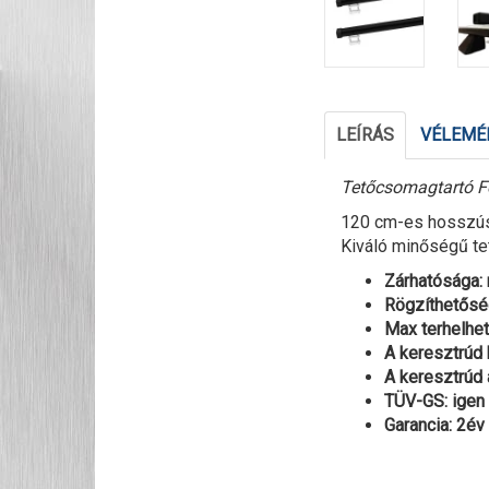
LEÍRÁS
VÉLEMÉN
Tetőcsomagtartó Fo
120 cm-es hosszúság
Kiváló minőségű te
Zárhatósága:
Rögzíthetősé
Max terhelhe
A keresztrúd
A keresztrúd 
TÜV-GS: igen
Garancia: 2év