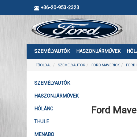
+36-20-953-2323
SZEMÉLYAUTÓK
HASZONJÁRMŰVEK
HÓL
FŐOLDAL
SZEMÉLYAUTÓK
FORD MAVERICK
FORD 
SZEMÉLYAUTÓK
HASZONJÁRMŰVEK
Ford Maver
HÓLÁNC
THULE
MENABO