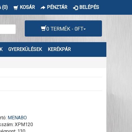
 (0)
KOSÁR
PÉNZTÁR
BELÉPÉS
0 TERMÉK - 0FT
K
GYEREKÜLÉSEK
KERÉKPÁR
rtó:
MENABO
kszám:
XPM120
égpont: 130