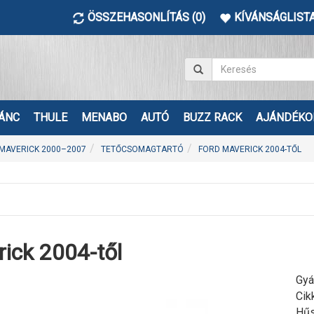
ÖSSZEHASONLÍTÁS (0)
KÍVÁNSÁGLISTA
ÁNC
THULE
MENABO
AUTÓ
BUZZ RACK
AJÁNDÉKO
MAVERICK 2000–2007
TETŐCSOMAGTARTÓ
FORD MAVERICK 2004-TŐL
ick 2004-től
Gyá
Cik
Hűs