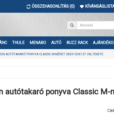
ÖSSZEHASONLÍTÁS (0)
KÍVÁNSÁGLISTA
ÁNC
THULE
MENABO
AUTÓ
BUZZ RACK
AJÁNDÉKO
ION AUTÓTAKARÓ PONYVA CLASSIC M-MÉRET 385X150X137 CM, FEKETE
on autótakaró ponyva Classic M
Cik