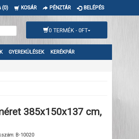
 (0)
KOSÁR
PÉNZTÁR
BELÉPÉS
0 TERMÉK - 0FT
K
GYEREKÜLÉSEK
KERÉKPÁR
-méret 385x150x137 cm,
kszám:
B-10020