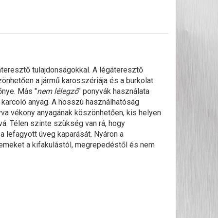
áteresztő tulajdonságokkal. A légáteresztő
önhetően a jármű karosszériája és a burkolat
őnye. Más "
nem lélegző
" ponyvák használata
m karcoló anyag. A hosszú használhatóság
nyva vékony anyagának köszönhetően, kis helyen
vá. Télen szinte szükség van rá, hogy
 a lefagyott üveg kaparását. Nyáron a
lemeket a kifakulástól, megrepedéstől és nem