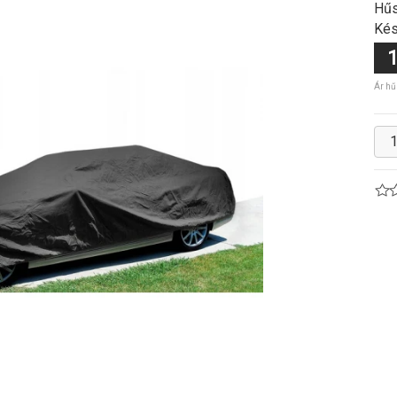
Hűs
Kés
1
Ár hű