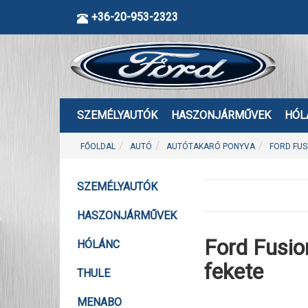
+36-20-953-2323
SZEMÉLYAUTÓK
HASZONJÁRMŰVEK
HÓL
FŐOLDAL
AUTÓ
AUTÓTAKARÓ PONYVA
FORD FUS
SZEMÉLYAUTÓK
HASZONJÁRMŰVEK
Ford Fusi
HÓLÁNC
fekete
THULE
MENABO