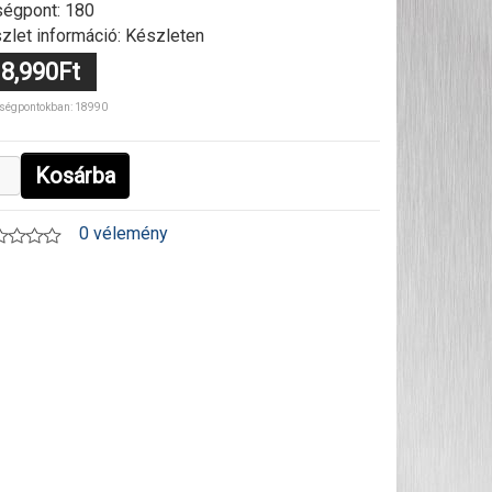
égpont: 180
zlet információ: Készleten
8,990Ft
ségpontokban: 18990
Kosárba
0 vélemény