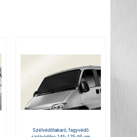
Szélvédőtakaró, fagyvédő
szélvédőre 145-175-95 cm