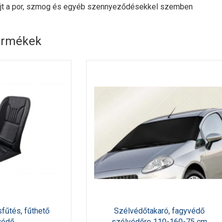
jt a por, szmog és egyéb szennyeződésekkel szemben
ermékek
sfűtés, fűthető
Szélvédőtakaró, fagyvédő
védő
szélvédőre 110-160-75 cm