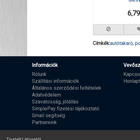
6,7
Címkék:
autótakaró
,
p
Információk
Vevősz
Rólunk
Kapcso
Szállítási információk
Honlap
Általános szerződési feltételek
Adatvédelem
Szavatosság, jótállás
SimplePay fizetési tájékoztató
Gmail segítség
Partnereink
Tisztelt Látogató!