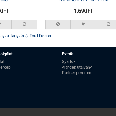
90Ft
1,690Ft
onyva
,
fagyvédő
,
Ford Fusion
olgálat
Extrák
lat
Gyártók
térkép
Ajándék utalvány
Partner program