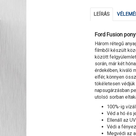
LEÍRÁS
VÉLEMÉN
Ford Fusion pony
Három rétegű anyagb
filmből készült kö
között felgyülemle
során, már két hón
érdekében, kiváló 
elfér, könnyen össz
tökéletesen védjük 
napsugárzásban ped
utolsó sorban eltak
100%-ig vízál
Véd a hó és 
Ellenáll az U
Védi a fényez
Megvédi az au