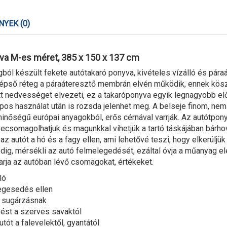
YEK (0)
va M-es méret, 385 x 150 x 137 cm
ól készült fekete autótakaró ponyva, kivételes vízálló és pára
zépső réteg a páraáteresztő membrán elvén működik, ennek kösz
tt nedvességet elvezeti, ez a takaróponyva egyik legnagyobb el
apos használat után is rozsda jelenhet meg. A belseje finom, ne
minőségű európai anyagokból, erős cérnával varrják. Az autótpo
ecsomagolhatjuk és magunkkal vihetjük a tartó táskájában bárho
az autót a hó és a fagy ellen, ami lehetővé teszi, hogy elkerüljük
ig, mérsékli az autó felmelegedését, ezáltal óvja a műanyag e
arja az autóban lévő csomagokat, értékeket.
ló
jegesedés ellen
V sugárzásnak
ést a szerves savaktól
tót a falevelektől, gyantától