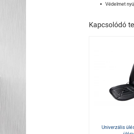
Védelmet nyú
Kapcsolódó t
Univerzális ülé
ülés