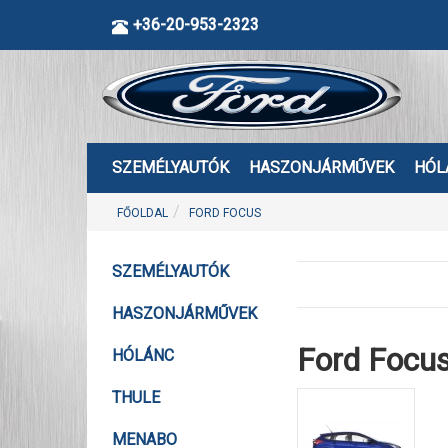
+36-20-953-2323
SZEMÉLYAUTÓK
HASZONJÁRMŰVEK
HÓL
FŐOLDAL
FORD FOCUS
SZEMÉLYAUTÓK
HASZONJÁRMŰVEK
Ford Focu
HÓLÁNC
THULE
MENABO