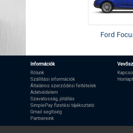
Ford Focu
Információk
Vevősz
Rólunk
Kapcso
Szállítási információk
Honlap
Általános szerződési feltételek
Adatvédelem
Szavatosság, jótállás
SimplePay fizetési tájékoztató
Gmail segítség
Partnereink