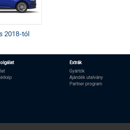
s 2018-tól
olgálat
Extrák
lat
Gyártók
térkép
Ajándék utalvány
Partner program