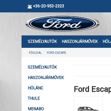
+36-20-953-2323
SZEMÉLYAUTÓK
HASZONJÁRMŰVEK
HÓL
FŐOLDAL
FORD ESCAPE
SZEMÉLYAUTÓK
HASZONJÁRMŰVEK
Ford Esca
HÓLÁNC
THULE
MENABO