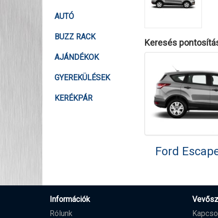
AUTÓ
BUZZ RACK
Keresés pontosítá
AJÁNDÉKOK
GYEREKÜLÉSEK
KERÉKPÁR
Ford Escap
Információk
Vevősz
Rólunk
Kapcso