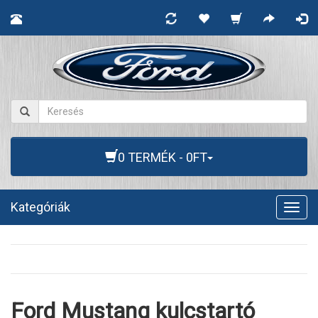
0 TERMÉK - 0FT
Kategóriák
Togg
navig
Ford Mustang kulcstartó