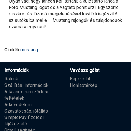
Olyan vad, hogy láncon kell tartani: a kulcstartó lánca a
Ford Mustang logót és a vágtató pónit őrzi. Egyszerre
diszkrét és lázadó megjelenésével kiváló kiegészítő
az autókulcs mellé – Mustang rajongók és tulajdonosok
számára egyaránt!
Címkék:
mustang
Információk
Vevőszolgálat
Rólunk
Kapcsolat
Szállítási információk
Honlaptérkép
Általános szerződési
feltételek
Adatvédelem
Szavatosság, jótállás
SimplePay fizetési
tájékoztató
Gmail segítség