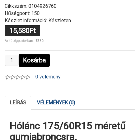
Cikkszám:
0104926760
Hűségpont: 150
Készlet információ: Készleten
15,580Ft
Ár hűségpontokban: 15580
Kosárba
0 vélemény
LEÍRÁS
VÉLEMÉNYEK (0)
Hólánc 175/60R15 méretű
gumiabroncsra.