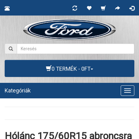
0 TERMÉK - 0FT
Kategóriák
Togg
navig
Hólánc 175/60R15 abroncsra