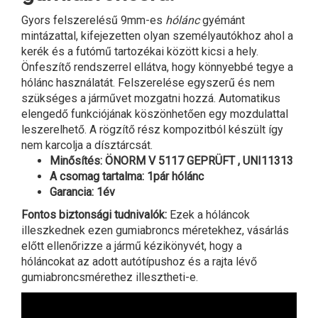
Gyors felszerelésű 9mm-es
hólánc
gyémánt
mintázattal, kifejezetten olyan személyautókhoz ahol a
kerék és a futómű tartozékai között kicsi a hely.
Önfeszítő rendszerrel ellátva, hogy könnyebbé tegye a
hólánc használatát. Felszerelése egyszerű és nem
szükséges a járművet mozgatni hozzá. Automatikus
elengedő funkciójának köszönhetően egy mozdulattal
leszerelhető. A rögzítő rész kompozitból készült így
nem karcolja a dísztárcsát.
Minősítés: ÖNORM V 5117 GEPRÜFT , UNI11313
A csomag tartalma: 1pár hólánc
Garancia: 1év
Fontos biztonsági tudnivalók:
Ezek a hóláncok
illeszkednek ezen gumiabroncs méretekhez, vásárlás
előtt ellenőrizze a jármű kézikönyvét, hogy a
hóláncokat az adott autótípushoz és a rajta lévő
gumiabroncsmérethez illesztheti-e.