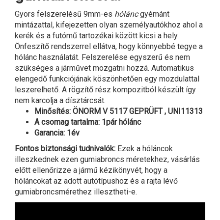
Gyors felszerelésű 9mm-es
hólánc
gyémánt
mintázattal, kifejezetten olyan személyautókhoz ahol a
kerék és a futómű tartozékai között kicsi a hely.
Önfeszítő rendszerrel ellátva, hogy könnyebbé tegye a
hólánc használatát. Felszerelése egyszerű és nem
szükséges a járművet mozgatni hozzá. Automatikus
elengedő funkciójának köszönhetően egy mozdulattal
leszerelhető. A rögzítő rész kompozitból készült így
nem karcolja a dísztárcsát.
Minősítés: ÖNORM V 5117 GEPRÜFT , UNI11313
A csomag tartalma: 1pár hólánc
Garancia: 1év
Fontos biztonsági tudnivalók:
Ezek a hóláncok
illeszkednek ezen gumiabroncs méretekhez, vásárlás
előtt ellenőrizze a jármű kézikönyvét, hogy a
hóláncokat az adott autótípushoz és a rajta lévő
gumiabroncsmérethez illesztheti-e.