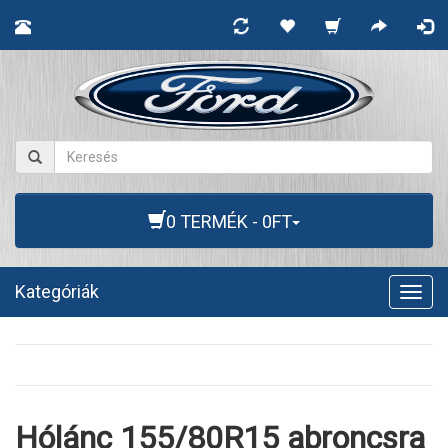
0 TERMÉK - 0FT
Kategóriák
Togg
navig
Hólánc 155/80R15 abroncsra