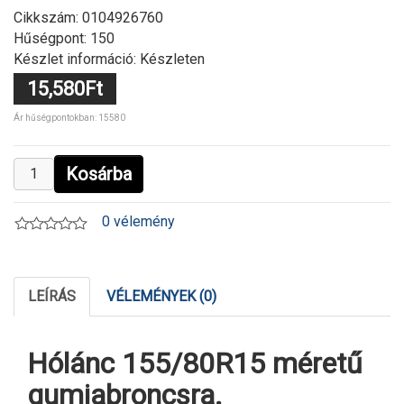
Cikkszám:
0104926760
Hűségpont: 150
Készlet információ: Készleten
15,580Ft
Ár hűségpontokban: 15580
Kosárba
0 vélemény
LEÍRÁS
VÉLEMÉNYEK (0)
Hólánc 155/80R15 méretű
gumiabroncsra.