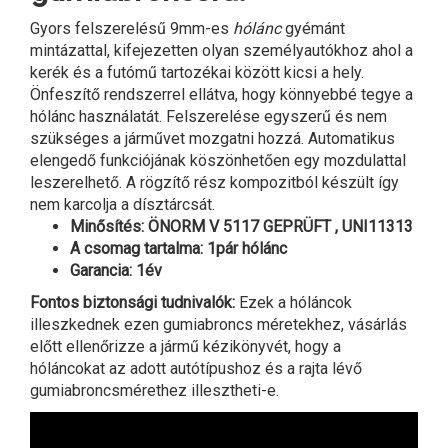
Gyors felszerelésű 9mm-es
hólánc
gyémánt
mintázattal, kifejezetten olyan személyautókhoz ahol a
kerék és a futómű tartozékai között kicsi a hely.
Önfeszítő rendszerrel ellátva, hogy könnyebbé tegye a
hólánc használatát. Felszerelése egyszerű és nem
szükséges a járművet mozgatni hozzá. Automatikus
elengedő funkciójának köszönhetően egy mozdulattal
leszerelhető. A rögzítő rész kompozitból készült így
nem karcolja a dísztárcsát.
Minősítés: ÖNORM V 5117 GEPRÜFT , UNI11313
A csomag tartalma: 1pár hólánc
Garancia: 1év
Fontos biztonsági tudnivalók:
Ezek a hóláncok
illeszkednek ezen gumiabroncs méretekhez, vásárlás
előtt ellenőrizze a jármű kézikönyvét, hogy a
hóláncokat az adott autótípushoz és a rajta lévő
gumiabroncsmérethez illesztheti-e.