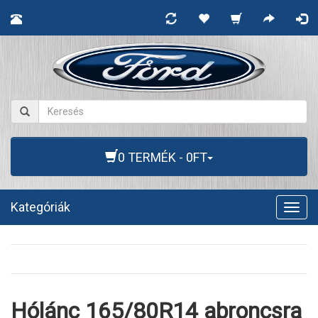
0 TERMÉK - 0FT
Kategóriák
Togg
navig
Hólánc 165/80R14 abroncsra