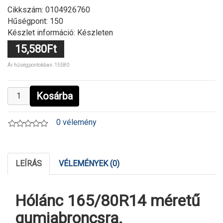
Cikkszám:
0104926760
Hűségpont: 150
Készlet információ: Készleten
15,580Ft
Ár hűségpontokban: 15580
Kosárba
0 vélemény
LEÍRÁS
VÉLEMÉNYEK (0)
Hólánc 165/80R14 méretű
gumiabroncsra.